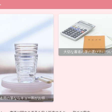
ト
大切な書道の筆の選び方につ
道用の筆ならキョー和がお得で
す